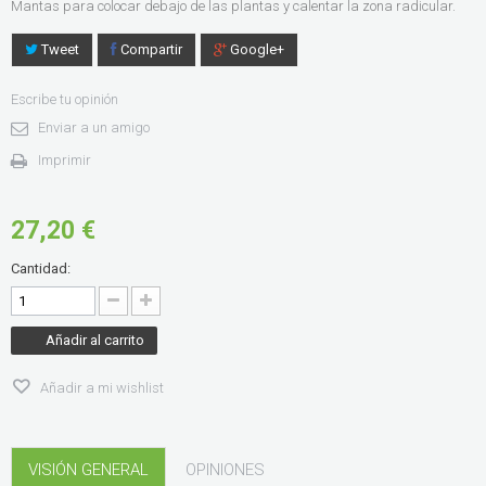
Mantas para colocar debajo de las plantas y calentar la zona radicular.
Tweet
Compartir
Google+
Escribe tu opinión
Enviar a un amigo
Imprimir
27,20 €
Cantidad:
Añadir al carrito
Añadir a mi wishlist
VISIÓN GENERAL
OPINIONES