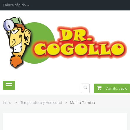
Enlace rápido
Navegación
Carrito:
vacío
Toggle
Inicio
>
Temperatura y Humedad
>
Manta Termica