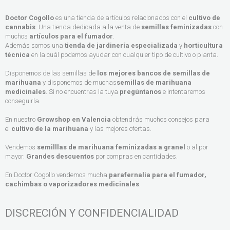
Doctor Cogollo
es una tienda de artículos relacionados con el
cultivo de
cannabis
. Una tienda dedicada a la venta de
semillas feminizadas
con
muchos
artículos para el fumador
.
Además somos una
tienda de jardinería especializada
y
horticultura
técnica
en la cuál podemos ayudar con cualquier tipo de cultivo o planta.
Disponemos de las semillas de
los mejores bancos de semillas de
marihuana
y disponemos de muchas
semillas de marihuana
medicinales
. Si no encuentras la tuya
pregúntanos
e intentaremos
conseguirla.
En nuestro
Growshop en Valencia
obtendrás muchos consejos para
el
cultivo de la marihuana
y las mejores ofertas.
Vendemos
semilllas de marihuana feminizadas a granel
o al por
mayor.
Grandes descuentos
por compras en cantidades.
En Doctor Cogollo vendemos mucha
parafernalia para el fumador,
cachimbas o vaporizadores medicinales
.
DISCRECIÓN Y CONFIDENCIALIDAD