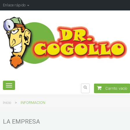
Enlace rápido
Navegación
Carrito:
vacío
Toggle
Inicio
>
INFORMACION
LA EMPRESA