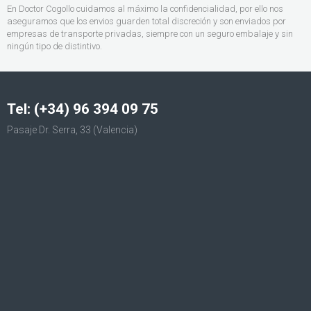
En Doctor Cogollo cuidamos al máximo la confidencialidad, por ello nos
aseguramos que los envios guarden total discreción y son enviados por
empresas de transporte privadas, siempre con un seguro embalaje y sin
ningún tipo de distintivo.
Tel: (+34) 96 394 09 75
Pasaje Dr. Serra, 33 (Valencia)