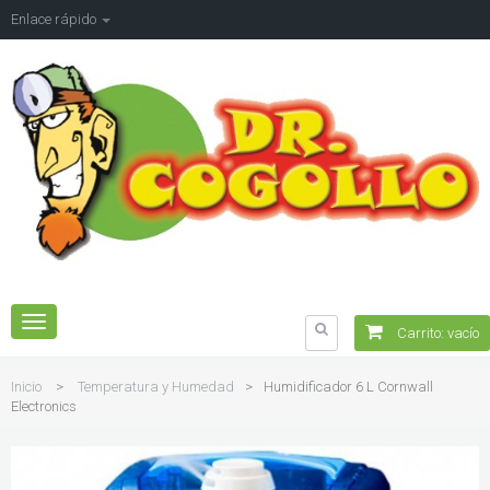
Enlace rápido
Navegación
Carrito:
vacío
Toggle
Inicio
>
Temperatura y Humedad
>
Humidificador 6 L Cornwall
Electronics