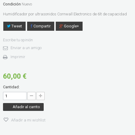
Condición
Nuevo
Humidificador por ultrasonidos Cornwall Electronics de 6lt de capacidad
Tweet
Compartir
Google+
Escribe tu opinión
Enviar a un amigo
Imprimir
60,00 €
Cantidad:
Añadir al carrito
Añadir a mi wishlist