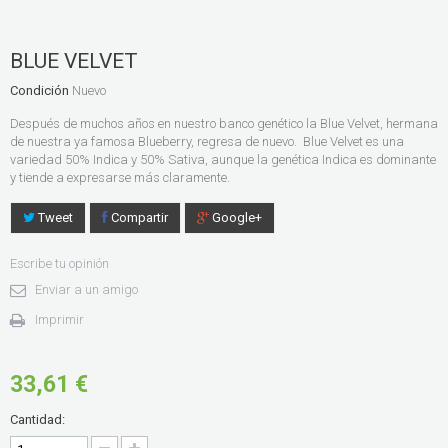
BLUE VELVET
Condición
Nuevo
Después de muchos años en nuestro banco genético la Blue Velvet, hermana
de nuestra ya famosa Blueberry, regresa de nuevo. Blue Velvet es una
variedad 50% Indica y 50% Sativa, aunque la genética Indica es dominante
y tiende a expresarse más claramente.
Tweet
Compartir
Google+
Escribe tu opinión
Enviar a un amigo
Imprimir
33,61 €
Cantidad: