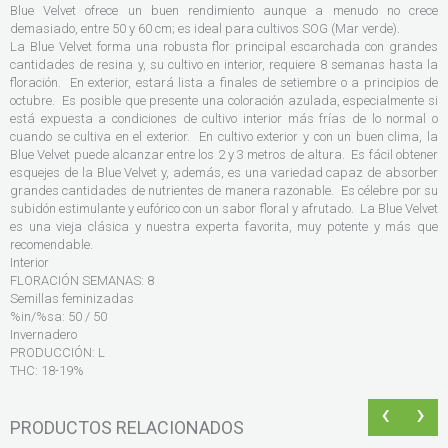
Blue Velvet ofrece un buen rendimiento aunque a menudo no crece
demasiado, entre 50 y 60 cm; es ideal para cultivos SOG (Mar verde).
La Blue Velvet forma una robusta flor principal escarchada con grandes
cantidades de resina y, su cultivo en interior, requiere 8 semanas hasta la
floración. En exterior, estará lista a finales de setiembre o a principios de
octubre. Es posible que presente una coloración azulada, especialmente si
está expuesta a condiciones de cultivo interior más frías de lo normal o
cuando se cultiva en el exterior. En cultivo exterior y con un buen clima, la
Blue Velvet puede alcanzar entre los 2 y 3 metros de altura. Es fácil obtener
esquejes de la Blue Velvet y, además, es una variedad capaz de absorber
grandes cantidades de nutrientes de manera razonable. Es célebre por su
subidón estimulante y eufórico con un sabor floral y afrutado. La Blue Velvet
es una vieja clásica y nuestra experta favorita, muy potente y más que
recomendable.
Interior
FLORACIÓN SEMANAS: 8
Semillas feminizadas
%in/%sa: 50 / 50
Invernadero
PRODUCCIÓN: L
THC: 18-19%
‹
›
PRODUCTOS RELACIONADOS