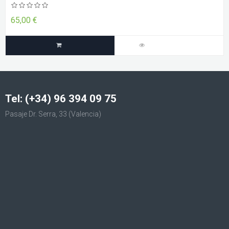
sido desde que salió a escena en los setenta como la legendaria
Californian Indica.
65,00 €
Tel: (+34) 96 394 09 75
Pasaje Dr. Serra, 33 (Valencia)