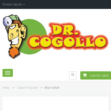
Enlace rápido
Navegación
Carrito:
vacío
Toggle
Inicio
>
Dutch Passion
>
Blue Velvet