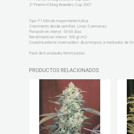
2º Premio ICMag Breeders Cup 2007
Tipo: F1 híbrido mayormente Ïndica
Crecimiento desde semillas: Unas 5 semanas
Floración en interior: 55-65 días
Rendimiento en interior: 500 gr/m2
Cosecha exterior/invernadero: de principios a mediados de Oc
Pack de 6 unidades feminizadas.
PRODUCTOS RELACIONADOS