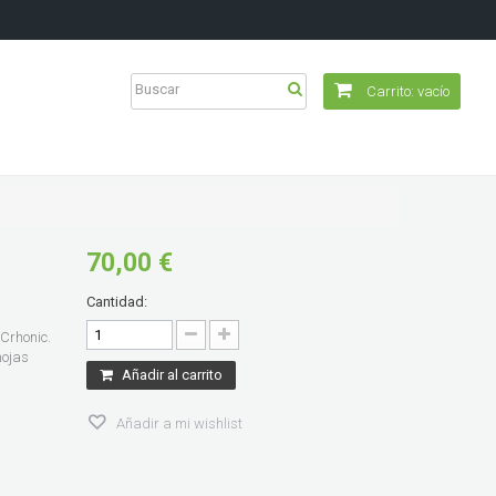
Carrito:
vacío
70,00 €
Cantidad:
Crhonic.
hojas
Añadir al carrito
Añadir a mi wishlist