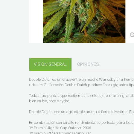
VISIÓN GENERAL
OPINIONES
Double Dutch es un cruce entre un macho Warlock y una hembra
arbusto. En floración Double Dutch produce flores gigantes ti
Todas las puntas que reciben suficiente luz formarán gran
bien en bio, coco e hydro.
Double Dutch tiene un agradable aroma a flores silvestres. El 
En combinación con su alto rendimiento, es perfecta para los c
3º Premio Highlife Cup Outdoor 2006
1º Premio ICMag Growers Cup 2007