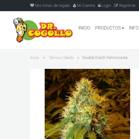
Mis listas de regalo
Mi Cuenta
Login
Registrar
INICIO
PRODUCTOS
INF
Inicio
>
Serious Seeds
>
Double Dutch Feminizada