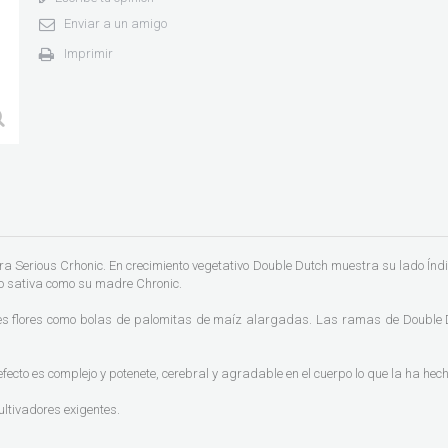
Enviar a un amigo
Imprimir
 Serious Crhonic. En crecimiento vegetativo Double Dutch muestra su lado Índic
po sativa como su madre Chronic.
des flores como bolas de palomitas de maíz alargadas. Las ramas de Double 
efecto es complejo y potenete, cerebral y agradable en el cuerpo lo que la ha he
ultivadores exigentes.