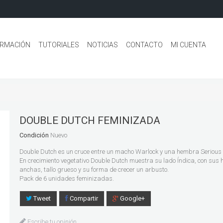
ORMACIÓN
TUTORIALES
NOTICIAS
CONTACTO
MI CUENTA
DOUBLE DUTCH FEMINIZADA
Condición
Nuevo
Double Dutch es un cruce entre un macho Warlock y una hembra Serious 
En crecimiento vegetativo Double Dutch muestra su lado Índica, con sus 
anchas, tallo grueso y su forma de crecer un arbusto.
Pack de 6 unidades feminizadas.
Tweet
Compartir
Google+
Escribe tu opinión