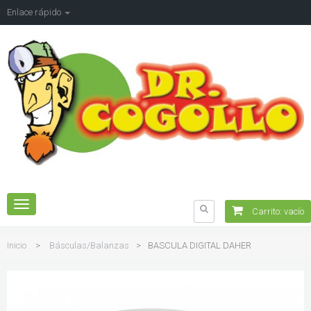
Enlace rápido
Navegación
Carrito:
vacío
Toggle
Inicio
>
Básculas/Balanzas
>
BASCULA DIGITAL DAHER