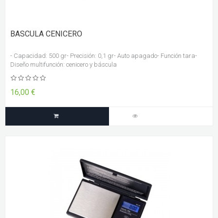
BASCULA CENICERO
- Capacidad: 500 gr- Precisión: 0,1 gr- Auto apagado- Función tara-
Diseño multifunción: cenicero y báscula
16,00 €