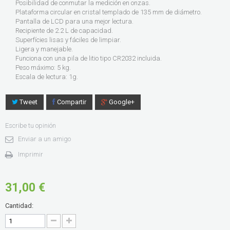
Posibilidad de conmutar la medición en onzas.
Plataforma circular en cristal templado de 135 mm de diámetro.
Pantalla de LCD para una mejor lectura.
Recipiente de 2.2 L de capacidad.
Superfícies lisas y fáciles de limpiar.
Ligera y manejable.
Funciona con una pila de litio tipo CR2032 incluida.
Peso máximo: 5 kg.
Escala de lectura: 1g.
Tweet
Compartir
Google+
Escribe tu opinión
Enviar a un amigo
Imprimir
31,00 €
Cantidad: