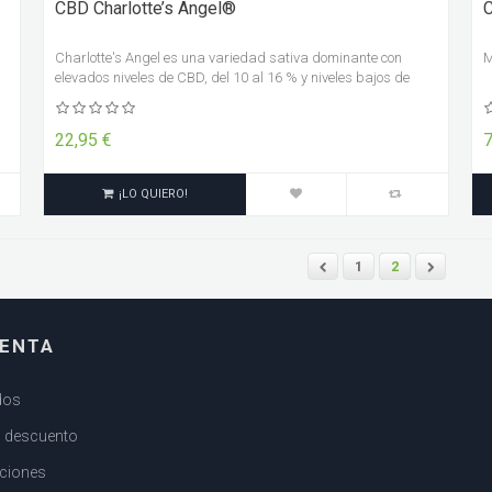
CBD Charlotte’s Angel®
Charlotte's Angel es una variedad sativa dominante con
M
elevados niveles de CBD, del 10 al 16 % y niveles bajos de
THC, siempre inferiores al 1 %.
22,95 €
7
¡LO QUIERO!
1
2
UENTA
dos
s descuento
cciones