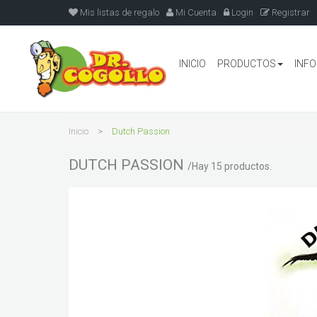
Mis listas de regalo
Mi Cuenta
Login
Registrar
INICIO
PRODUCTOS
INF
Inicio
>
Dutch Passion
DUTCH PASSION
/Hay 15 productos.