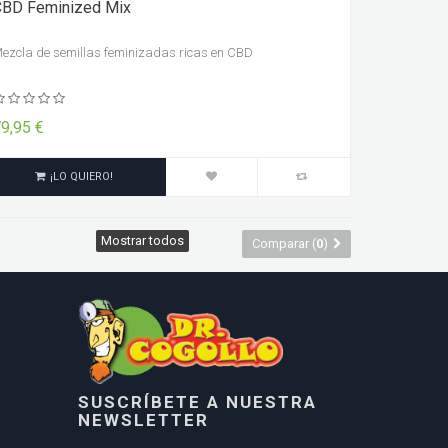
CBD Feminized Mix
ezcla de semillas feminizadas ricas en CBD
9,95 €
¡LO QUIERO!
Mostrar todos
Comparar (
0
)
SUSCRÍBETE A NUESTRA
NEWSLETTER