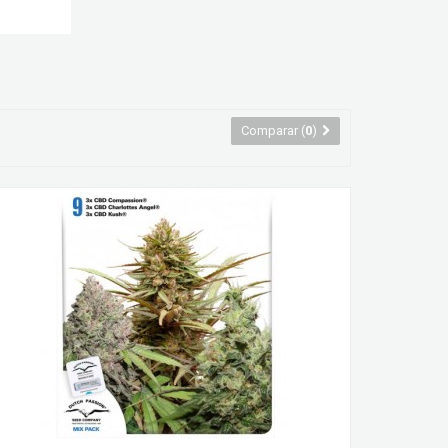
Comparar (
0
)