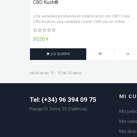
CBD Kush®
Una variedad producida en colaboración con CBD Crew.
CBD Kush es una variedad rica en CBD con un índice
aproximado de 1:1 de THC:CBD.
30,00 €
¡LO QUIERO!
Mostrando 13 - 15 de 15 items
MI C
Tel: (+34) 96 394 09 75
Pasaje Dr. Serra, 33 (Valencia)
Mis pedi
Mis vale
Mis dire